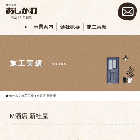
事業案内
会社概要
施工実績
施工実績
– works –
ホーム
施工実績
M酒店 新社屋
M酒店 新社屋