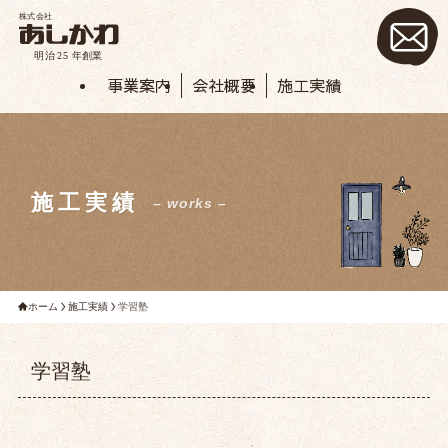
事業案内
会社概要
施工実績
施工実績
– works –
ホーム
施工実績
学習塾
学習塾